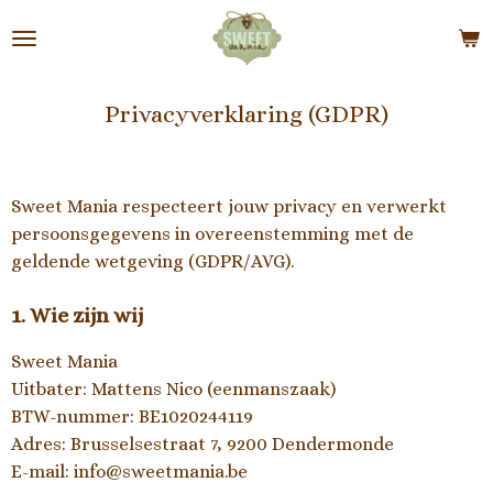
Ga
direct
naar
de
Privacyverklaring (GDPR)
hoofdinhoud
Sweet Mania respecteert jouw privacy en verwerkt
persoonsgegevens in overeenstemming met de
geldende wetgeving (GDPR/AVG).
1. Wie zijn wij
Sweet Mania
Uitbater: Mattens Nico (eenmanszaak)
BTW-nummer: BE1020244119
Adres: Brusselsestraat 7, 9200 Dendermonde
E-mail: info@sweetmania.be