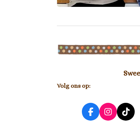
Swee
Volg ons op:
F
I
T
a
n
i
c
s
k