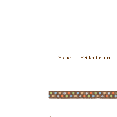
Ga
direct
naar
de
hoofdinhoud
Home
Het Koffiehuis